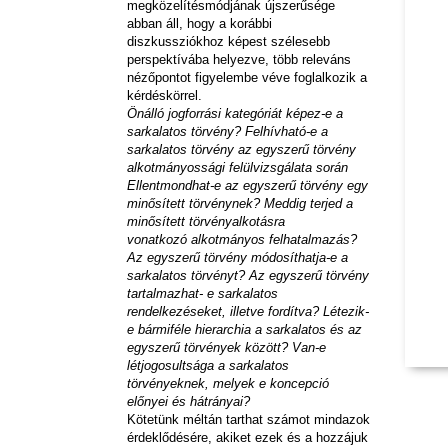
megközelítésmódjának újszerűsége
abban áll, hogy a korábbi
diszkussziókhoz képest szélesebb
perspektívába helyezve, több releváns
nézőpontot figyelembe véve foglalkozik a
kérdéskörrel.
Önálló jogforrási kategóriát képez-e a
sarkalatos törvény? Felhívható-e a
sarkalatos törvény az egyszerű törvény
alkotmányossági felülvizsgálata során
Ellentmondhat-e az egyszerű törvény egy
minősített törvénynek? Meddig terjed a
minősített törvényalkotásra
vonatkozó alkotmányos felhatalmazás?
Az egyszerű törvény módosíthatja-e a
sarkalatos törvényt? Az egyszerű törvény
tartalmazhat- e sarkalatos
rendelkezéseket, illetve fordítva? Létezik-
e bármiféle hierarchia a sarkalatos és az
egyszerű törvények között? Van-e
létjogosultsága a sarkalatos
törvényeknek, melyek e koncepció
előnyei és hátrányai?
Kötetünk méltán tarthat számot mindazok
érdeklődésére, akiket ezek és a hozzájuk