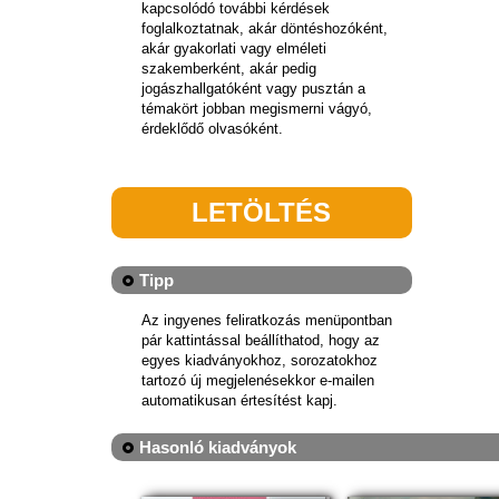
kapcsolódó további kérdések
foglalkoztatnak, akár döntéshozóként,
akár gyakorlati vagy elméleti
szakemberként, akár pedig
jogászhallgatóként vagy pusztán a
témakört jobban megismerni vágyó,
érdeklődő olvasóként.
LETÖLTÉS
Tipp
Az ingyenes feliratkozás menüpontban
pár kattintással beállíthatod, hogy az
egyes kiadványokhoz, sorozatokhoz
tartozó új megjelenésekkor e-mailen
automatikusan értesítést kapj.
Hasonló kiadványok