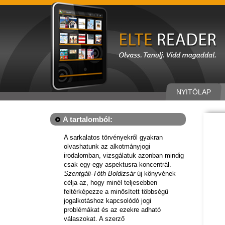
NYITÓLAP
A tartalomból:
A sarkalatos törvényekről gyakran
olvashatunk az alkotmányjogi
irodalomban, vizsgálatuk azonban mindig
csak egy-egy aspektusra koncentrál.
Szentgáli-Tóth Boldizsár
új könyvének
célja az, hogy minél teljesebben
feltérképezze a minősített többségű
jogalkotáshoz kapcsolódó jogi
problémákat és az ezekre adható
válaszokat. A szerző