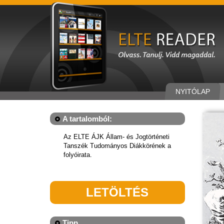
NYITÓLAP
A tartalomból:
Az ELTE ÁJK Állam- és Jogtörténeti
Tanszék Tudományos Diákkörének a
folyóirata.
LETÖLTÉS
Tipp