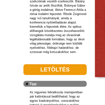
szekcióinak vezetői szerkesztik: Bárány
István az antik filozófiát, Bolonyai Gábor
a görög irodalmat, illetve Ferenczi Attila a
római irodalmi fejezetet. Ritoók Zsigmond
nagy ívű tanulmányát, amely a
konferencia nyitóelőadásán alapul,
kiemeltük a fejezetek élére. Az epikus
előhangok következetes összehasonlító
vizsgálata mutatja meg az olvasónak
legáltalánosabb formában, hogy az ókori
világ jelenségei, öröksége nem kötődik
nyelvekhez, földrajzi határokhoz, de
szorosan még korszakokhoz sem.
LETÖLTÉS
Tipp
Az ingyenes feliratkozás menüpontban
pár kattintással beállíthatod, hogy az
egyes kiadványokhoz, sorozatokhoz
tartozó új megjelenésekkor e-mailen