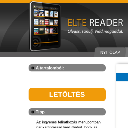
NYITÓLAP
A tartalomból:
LETÖLTÉS
Tipp
Az ingyenes feliratkozás menüpontban
pár kattintással beállíthatod, hogy az