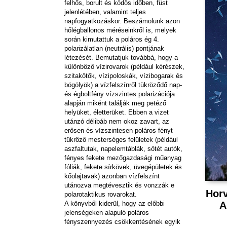
felhős, borult és ködös időben, füst
jelenlétében, valamint teljes
napfogyatkozáskor. Beszámolunk azon
hőlégballonos méréseinkről is, melyek
során kimutattuk a poláros ég 4.
polarizálatlan (neutrális) pontjának
létezését. Bemutatjuk továbbá, hogy a
különböző vízirovarok (például kérészek,
szitakötők, vízipoloskák, vízibogarak és
bögölyök) a vízfelszínről tükröződő nap-
és égboltfény vízszintes polarizációja
alapján miként találják meg petéző
helyüket, életterüket. Ebben a vizet
utánzó délibáb nem okoz zavart, az
erősen és vízszintesen poláros fényt
tükröző mesterséges felületek (például
aszfaltutak, napelemtáblák, sötét autók,
fényes fekete mezőgazdasági műanyag
fóliák, fekete sírkövek, üvegépületek és
kőolajtavak) azonban vízfelszínt
utánozva megtévesztik és vonzzák e
Horv
polarotaktikus rovarokat.
A könyvből kiderül, hogy az előbbi
A
jelenségeken alapuló poláros
fényszennyezés csökkentésének egyik