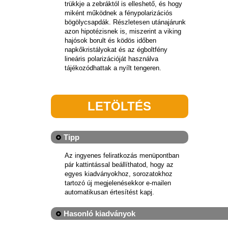
trükkje a zebráktól is elleshető, és hogy
miként működnek a fénypolarizációs
bögölycsapdák. Részletesen utánajárunk
azon hipotézisnek is, miszerint a viking
hajósok borult és ködös időben
napkőkristályokat és az égboltfény
lineáris polarizációját használva
tájékozódhattak a nyílt tengeren.
LETÖLTÉS
Tipp
Az ingyenes feliratkozás menüpontban
pár kattintással beállíthatod, hogy az
egyes kiadványokhoz, sorozatokhoz
tartozó új megjelenésekkor e-mailen
automatikusan értesítést kapj.
Hasonló kiadványok