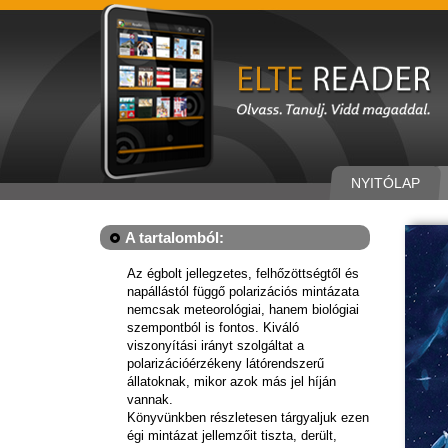
NYITÓLAP
A tartalomból:
Az égbolt jellegzetes, felhőzöttségtől és
napállástól függő polarizációs mintázata
nemcsak meteorológiai, hanem biológiai
szempontból is fontos. Kiváló
viszonyítási irányt szolgáltat a
polarizációérzékeny látórendszerű
állatoknak, mikor azok más jel híján
vannak.
Könyvünkben részletesen tárgyaljuk ezen
égi mintázat jellemzőit tiszta, derült,