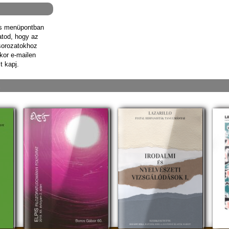
ás menüpontban
hatod, hogy az
sorozatokhoz
kor e-mailen
t kapj.