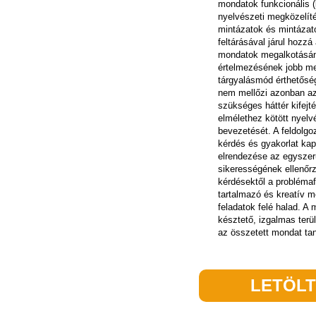
mondatok funkcionális (
nyelvészeti megközelít
mintázatok és mintázat
feltárásával járul hozzá
mondatok megalkotásá
értelmezésének jobb me
tárgyalásmód érthetőség
nem mellőzi azonban a
szükséges háttér kifejté
elmélethez kötött nyelv
bevezetését. A feldolgo
kérdés és gyakorlat ka
elrendezése az egyszer
sikerességének ellenőr
kérdésektől a probléma
tartalmazó és kreatív m
feladatok felé halad. A 
késztető, izgalmas terül
az összetett mondat ta
LETÖL