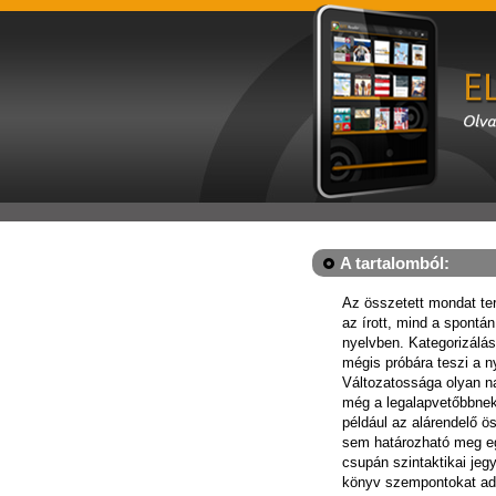
A tartalomból:
Az összetett mondat t
az írott, mind a spontán
nyelvben. Kategorizálás
mégis próbára teszi a n
Változatossága olyan n
még a legalapvetőbbnek
például az alárendelő ö
sem határozható meg 
csupán szintaktikai jegy
könyv szempontokat ad