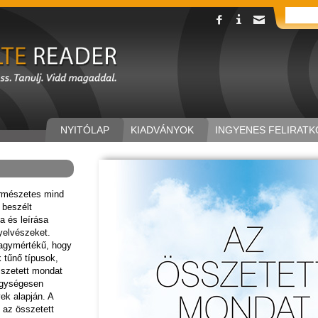
NYITÓLAP
KIADVÁNYOK
INGYENES FELIRATK
ermészetes mind
 beszélt
a és leírása
yelvészeket.
agymértékű, hogy
 tűnő típusok,
sszetett mondat
egységesen
ek alapján. A
 az összetett