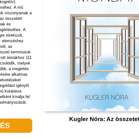
kognitív)
éséhez. A mű
ok viszonyainak a
 az összetett
nak és
gértéséhez. A
re törekszik,
z elemzéshez
sét, az
észeti terminusok
zott témákhoz 111
pcsolódik, melyek
űbb, a megértés
zésére alkalmas
felvetéseket
egoldást igénylő
mű kutatásra
etként kínálja fel
nulmányozását.
Kugler Nóra: Az összete
TÉS