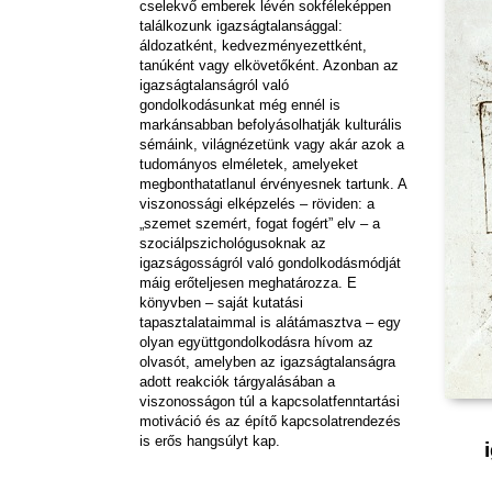
cselekvő emberek lévén sokféleképpen
találkozunk igazságtalansággal:
áldozatként, kedvezményezettként,
tanúként vagy elkövetőként. Azonban az
igazságtalanságról való
gondolkodásunkat még ennél is
markánsabban befolyásolhatják kulturális
sémáink, világnézetünk vagy akár azok a
tudományos elméletek, amelyeket
megbonthatatlanul érvényesnek tartunk. A
viszonossági elképzelés – röviden: a
„szemet szemért, fogat fogért” elv – a
szociálpszichológusoknak az
igazságosságról való gondolkodásmódját
máig erőteljesen meghatározza. E
könyvben – saját kutatási
tapasztalataimmal is alátámasztva – egy
olyan együttgondolkodásra hívom az
olvasót, amelyben az igazságtalanságra
adott reakciók tárgyalásában a
viszonosságon túl a kapcsolatfenntartási
motiváció és az építő kapcsolatrendezés
is erős hangsúlyt kap.