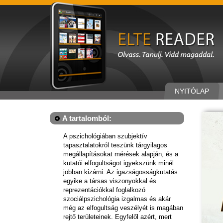
NYITÓLAP
A tartalomból:
A pszichológiában szubjektív
tapasztalatokról teszünk tárgyilagos
megállapításokat mérések alapján, és a
kutatói elfogultságot igyekszünk minél
jobban kizárni. Az igazságosságkutatás
egyike a társas viszonyokkal és
reprezentációkkal foglalkozó
szociálpszichológia izgalmas és akár
még az elfogultság veszélyét is magában
rejtő területeinek. Egyfelől azért, mert