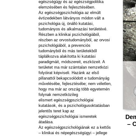
egészségügy és az egészségpolitika
elemzésében és fejlesztésében.
Az egészségpszichológia az elmúlt
évtizedekben látványos módon vált a
pszichológia új, önálló kutatási,
tudományos és alkalmazási területévé.
Részben a klinikai pszichológiából,
részben az orvostudományból, az orvosi
pszichológiából, a prevenciós
tudományból és más területekből
táplálkozva alakította ki kutatási
paradigmáit, módszereit, eszközeit. A
területet ma már számtalan nemzetközi
folyóirat képviseli. Hazánk az első
pillanattól bekapcsolódott e tudományág
művelésébe, fejlesztésébe; nem véletlen,
hogy ma már az ország több egyetemén
folynak nemzetközileg
elismert egészségpszichológiai
kutatások, és a pszichológusoktatásban
jelentős teret kap az
Dem
egészségpszichológiai ismeretek
átadása.
– O
Az egészségpszichológiának ez a kettős
– klinikai és népegészségügyi – jellege