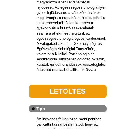
magyarázza a terület dinamikus
fejlődését. Az egészségpszichológia ilyen
gyors fejlődése és a változó kihívások
megkívánják a naprakész tájékozódást a
szakemberektől. Jelen kötetben a
gyakorló és a kutató szakemberek
számára áttekintést nyújtunk az
egészségpszichológia egyes kérdéseiből.
A válogatást az ELTE Személyiség- és
Egészségpszichológiai Tanszékén,
valamint a Klinikai Pszichológia és
Addiktológia Tanszéken dolgozó oktatók,
kutatók és doktoranduszok összefoglaló,
áttekintő munkáiból állítottuk össze.
LETÖLTÉS
Tipp
Az ingyenes feliratkozás menüpontban
pár kattintással beállíthatod, hogy az