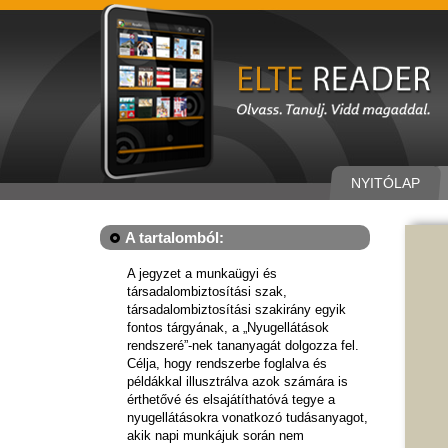
NYITÓLAP
A tartalomból:
A jegyzet a munkaügyi és
társadalombiztosítási szak,
társadalombiztosítási szakirány egyik
fontos tárgyának, a „Nyugellátások
rendszeré”-nek tananyagát dolgozza fel.
Célja, hogy rendszerbe foglalva és
példákkal illusztrálva azok számára is
érthetővé és elsajátíthatóvá tegye a
nyugellátásokra vonatkozó tudásanyagot,
akik napi munkájuk során nem