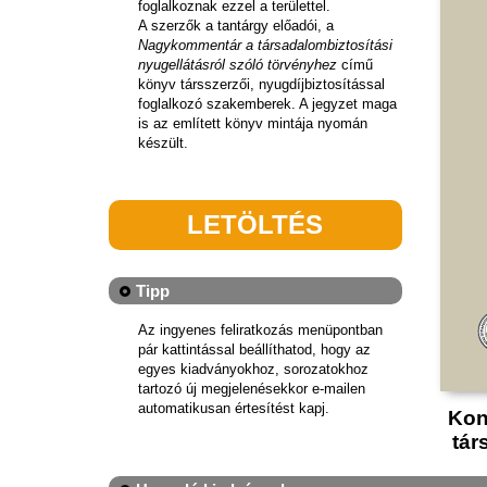
foglalkoznak ezzel a területtel.
A szerzők a tantárgy előadói, a
Nagykommentár a társadalombiztosítási
nyugellátásról szóló törvényhez
című
könyv társszerzői, nyugdíjbiztosítással
foglalkozó szakemberek. A jegyzet maga
is az említett könyv mintája nyomán
készült.
LETÖLTÉS
Tipp
Az ingyenes feliratkozás menüpontban
pár kattintással beállíthatod, hogy az
egyes kiadványokhoz, sorozatokhoz
tartozó új megjelenésekkor e-mailen
automatikusan értesítést kapj.
Kon
tár