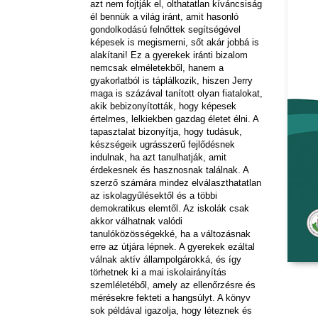
azt nem fojtják el, olthatatlan kíváncsiság
él bennük a világ iránt, amit hasonló
gondolkodású felnőttek segítségével
képesek is megismerni, sőt akár jobbá is
alakítani! Ez a gyerekek iránti bizalom
nemcsak elméletekből, hanem a
gyakorlatból is táplálkozik, hiszen Jerry
maga is százával tanított olyan fiatalokat,
akik bebizonyították, hogy képesek
értelmes, lelkiekben gazdag életet élni. A
tapasztalat bizonyítja, hogy tudásuk,
készségeik ugrásszerű fejlődésnek
indulnak, ha azt tanulhatják, amit
érdekesnek és hasznosnak találnak. A
szerző számára mindez elválaszthatatlan
az iskolagyűlésektől és a többi
demokratikus elemtől. Az iskolák csak
akkor válhatnak valódi
tanulóközösségekké, ha a változásnak
erre az útjára lépnek. A gyerekek ezáltal
válnak aktív állampolgárokká, és így
törhetnek ki a mai iskolairányítás
szemléletéből, amely az ellenőrzésre és
mérésekre fekteti a hangsúlyt. A könyv
sok példával igazolja, hogy léteznek és