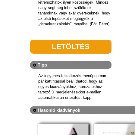
létrehozhatók ilyen közösségek. Mindez
nagy segítség lehet szülőknek,
tanároknak vagy akár gyerekeknek, hogy
az első lépéseket megtegyék a
„demokratizálódás” irányába. (Fóti Péter)
LETÖLTÉS
Tipp
Az ingyenes feliratkozás menüpontban
pár kattintással beállíthatod, hogy az
egyes kiadványokhoz, sorozatokhoz
tartozó új megjelenésekkor e-mailen
automatikusan értesítést kapj.
Hasonló kiadványok