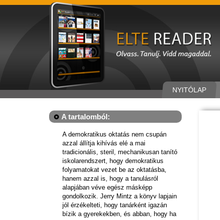
NYITÓLAP
A tartalomból:
A demokratikus oktatás nem csupán
azzal állítja kihívás elé a mai
tradicionális, steril, mechanikusan tanító
iskolarendszert, hogy demokratikus
folyamatokat vezet be az oktatásba,
hanem azzal is, hogy a tanulásról
alapjában véve egész másképp
gondolkozik. Jerry Mintz a könyv lapjain
jól érzékelteti, hogy tanárként igazán
bízik a gyerekekben, és abban, hogy ha