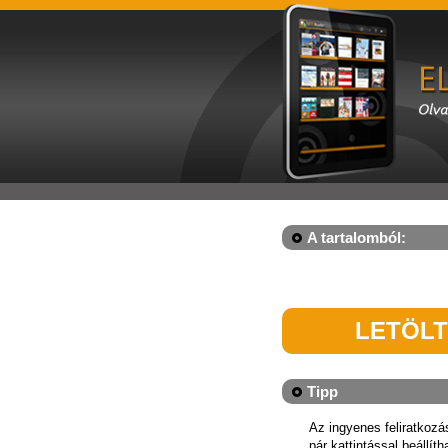
A tartalomból:
LETÖL
Tipp
Az ingyenes feliratkoz
pár kattintással beállít