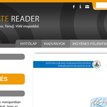
NYITÓLAP
KIADVÁNYOK
INGYENES FELIRATK
TÉS
ás menüpontban
hatod, hogy az