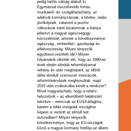
pedig tartós válság alakult ki.
Egymással összefonódó forrás-,
munkaerő- és szolgáltatáshiány, az
adekvát kormányzásnak, a hiteles, reális
jövőképnek, valamint a pozitív
változások iránti bizalomnak a hiánya
jellemzi a magyar egészségügy
közszektorát, aminek a következménye:
egészség-, emberélet-, gazdasági és
jóllétveszteség. Milyen tényezők
együttese vezetett ide? Milyen
folyamatok idézték elő, hogy az 1990-es
évek elején elindult reformfolyamat
néhány év után megtorpant, az időről
időre elindult szervezeti innovációk,
reformtörekvések meghiúsultak, majd
2010 után zsákutcába került a rendszer?
Mivel magyarázható, hogy a relatív
helyzetünk – az elkerülhető halálozást
tekintve – nemcsak az EU14-átlaghoz,
hanem a többi visegrádi országhoz
képest is romlott az elmúlt két
évtizedben? Milyen tényezők
következménye, hogy az EU-országok
közül a magyar kormány fordítja az állami