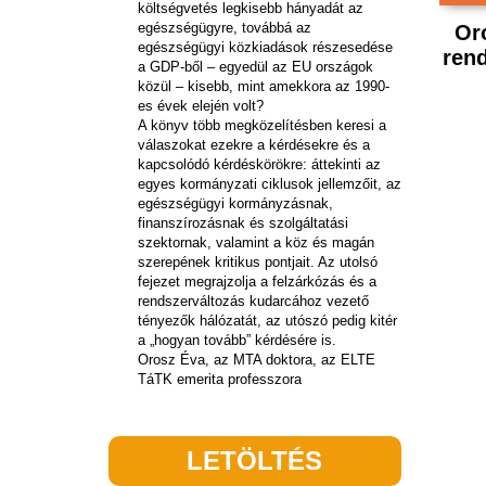
költségvetés legkisebb hányadát az
egészségügyre, továbbá az
Oro
egészségügyi közkiadások részesedése
rend
a GDP-ből – egyedül az EU országok
közül – kisebb, mint amekkora az 1990-
es évek elején volt?
A könyv több megközelítésben keresi a
válaszokat ezekre a kérdésekre és a
kapcsolódó kérdéskörökre: áttekinti az
egyes kormányzati ciklusok jellemzőit, az
egészségügyi kormányzásnak,
finanszírozásnak és szolgáltatási
szektornak, valamint a köz és magán
szerepének kritikus pontjait. Az utolsó
fejezet megrajzolja a felzárkózás és a
rendszerváltozás kudarcához vezető
tényezők hálózatát, az utószó pedig kitér
a „hogyan tovább” kérdésére is.
Orosz Éva, az MTA doktora, az ELTE
TáTK emerita professzora
LETÖLTÉS