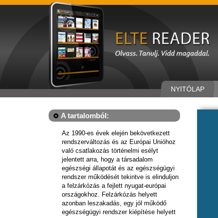
NYITÓLAP
A tartalomból:
Az 1990-es évek elején bekövetkezett
rendszerváltozás és az Európai Unióhoz
való csatlakozás történelmi esélyt
jelentett arra, hogy a társadalom
egészségi állapotát és az egészségügyi
rendszer működését tekintve is elinduljon
a felzárkózás a fejlett nyugat-európai
országokhoz. Felzárkózás helyett
azonban leszakadás, egy jól működő
egészségügyi rendszer kiépítése helyett