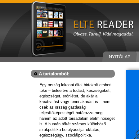
NYITÓLAP
A tartalomból:
Egy ország lakosai által birtokolt emberi
tőke – beleértve a tudást, készségeket,
egészséget, erőnlétet, de akár a
kreativitást vagy tenni akarást is – nem
csak az ország gazdasági
teljesítőképességét határozza meg,
hanem az adott társadalom életminőségét
is. A humán tőkét számos különböző
szakpolitika befolyásolja: oktatás,
egészségügy, szociálpolitika,