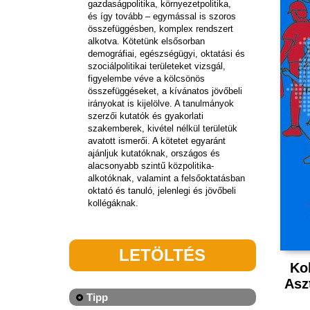
gazdaságpolitika, környezetpolitika,
és így tovább – egymással is szoros
összefüggésben, komplex rendszert
alkotva. Kötetünk elsősorban
demográfiai, egészségügyi, oktatási és
szociálpolitikai területeket vizsgál,
figyelembe véve a kölcsönös
összefüggéseket, a kívánatos jövőbeli
irányokat is kijelölve. A tanulmányok
szerzői kutatók és gyakorlati
szakemberek, kivétel nélkül területük
avatott ismerői. A kötetet egyaránt
ajánljuk kutatóknak, országos és
alacsonyabb szintű közpolitika-
alkotóknak, valamint a felsőoktatásban
oktató és tanuló, jelenlegi és jövőbeli
kollégáknak.
LETÖLTÉS
Ko
Asz
Tipp