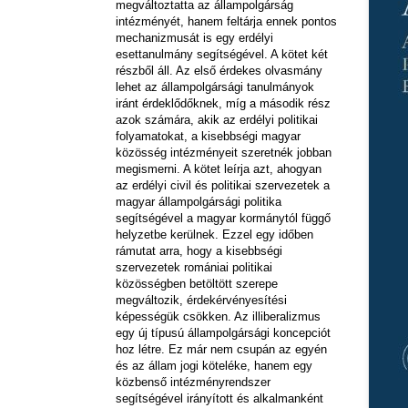
megváltoztatta az állampolgárság
intézményét, hanem feltárja ennek pontos
mechanizmusát is egy erdélyi
esettanulmány segítségével. A kötet két
részből áll. Az első érdekes olvasmány
lehet az állampolgársági tanulmányok
iránt érdeklődőknek, míg a második rész
azok számára, akik az erdélyi politikai
folyamatokat, a kisebbségi magyar
közösség intézményeit szeretnék jobban
megismerni. A kötet leírja azt, ahogyan
az erdélyi civil és politikai szervezetek a
magyar állampolgársági politika
segítségével a magyar kormánytól függő
helyzetbe kerülnek. Ezzel egy időben
rámutat arra, hogy a kisebbségi
szervezetek romániai politikai
közösségben betöltött szerepe
megváltozik, érdekérvényesítési
képességük csökken. Az illiberalizmus
egy új típusú állampolgársági koncepciót
hoz létre. Ez már nem csupán az egyén
és az állam jogi köteléke, hanem egy
közbenső intézményrendszer
segítségével irányított és alkalmanként