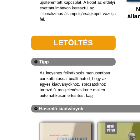
újrateremtett kapcsolat. A kötet az erdélyi
esettanulmányon keresztül az
N
illiberalizmus állampolgárságképét vázolja
álla
fel.
LETÖLTÉS
Tipp
Az ingyenes feliratkozás menüpontban
pár kattintással beállíthatod, hogy az
egyes kiadványokhoz, sorozatokhoz
tartozó új megjelenésekkor e-mailen
automatikusan értesítést kapj.
Hasonló kiadványok