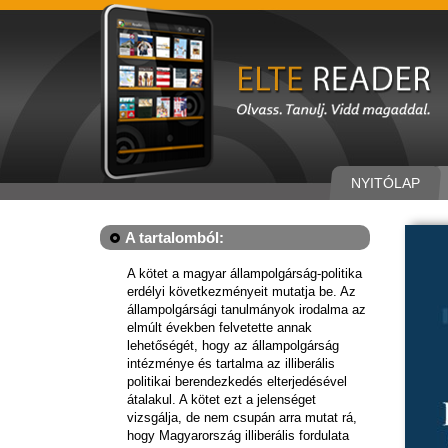
NYITÓLAP
A tartalomból:
A kötet a magyar állampolgárság-politika
erdélyi következményeit mutatja be. Az
állampolgársági tanulmányok irodalma az
elmúlt években felvetette annak
lehetőségét, hogy az állampolgárság
intézménye és tartalma az illiberális
politikai berendezkedés elterjedésével
átalakul. A kötet ezt a jelenséget
vizsgálja, de nem csupán arra mutat rá,
hogy Magyarország illiberális fordulata