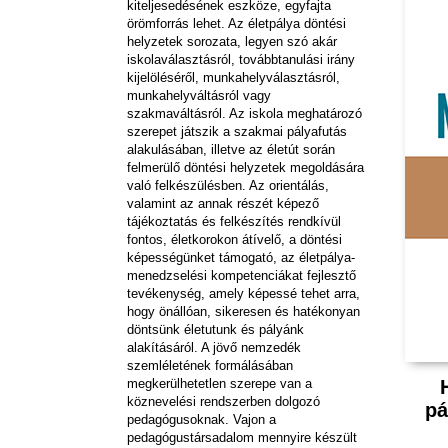
kiteljesedésének eszköze, egyfajta
örömforrás lehet. Az életpálya döntési
helyzetek sorozata, legyen szó akár
iskolaválasztásról, továbbtanulási irány
kijelöléséről, munkahelyválasztásról,
munkahelyváltásról vagy
szakmaváltásról. Az iskola meghatározó
szerepet játszik a szakmai pályafutás
alakulásában, illetve az életút során
felmerülő döntési helyzetek megoldására
való felkészülésben. Az orientálás,
valamint az annak részét képező
tájékoztatás és felkészítés rendkívül
fontos, életkorokon átívelő, a döntési
képességünket támogató, az életpálya-
menedzselési kompetenciákat fejlesztő
tevékenység, amely képessé tehet arra,
hogy önállóan, sikeresen és hatékonyan
döntsünk életutunk és pályánk
alakításáról. A jövő nemzedék
szemléletének formálásában
megkerülhetetlen szerepe van a
köznevelési rendszerben dolgozó
pá
pedagógusoknak. Vajon a
pedagógustársadalom mennyire készült