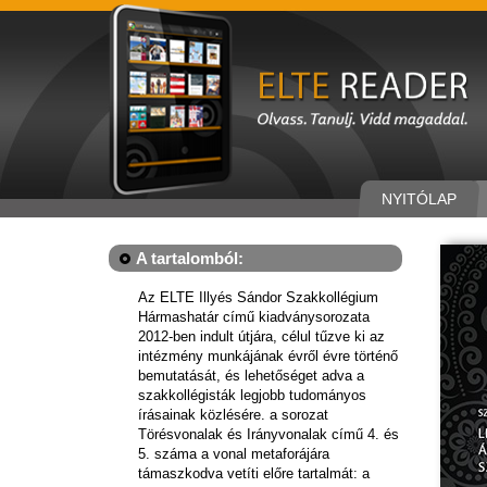
NYITÓLAP
A tartalomból:
Az ELTE Illyés Sándor Szakkollégium
Hármashatár című kiadványsorozata
2012-ben indult útjára, célul tűzve ki az
intézmény munkájának évről évre történő
bemutatását, és lehetőséget adva a
szakkollégisták legjobb tudományos
írásainak közlésére. a sorozat
Törésvonalak és Irányvonalak című 4. és
5. száma a vonal metaforájára
támaszkodva vetíti előre tartalmát: a