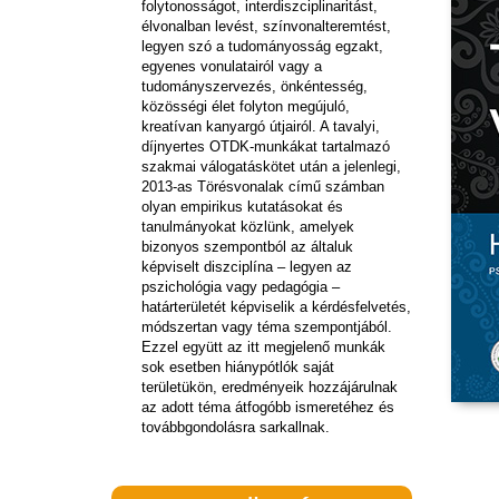
folytonosságot, interdiszciplinaritást,
élvonalban levést, színvonalteremtést,
legyen szó a tudományosság egzakt,
egyenes vonulatairól vagy a
tudományszervezés, önkéntesség,
közösségi élet folyton megújuló,
kreatívan kanyargó útjairól. A tavalyi,
díjnyertes OTDK-munkákat tartalmazó
szakmai válogatáskötet után a jelenlegi,
2013-as Törésvonalak című számban
olyan empirikus kutatásokat és
tanulmányokat közlünk, amelyek
bizonyos szempontból az általuk
képviselt diszciplína – legyen az
pszichológia vagy pedagógia –
határterületét képviselik a kérdésfelvetés,
módszertan vagy téma szempontjából.
Ezzel együtt az itt megjelenő munkák
sok esetben hiánypótlók saját
területükön, eredményeik hozzájárulnak
az adott téma átfogóbb ismeretéhez és
továbbgondolásra sarkallnak.