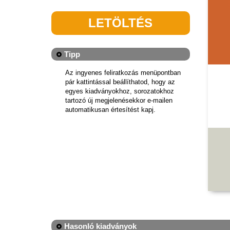
LETÖLTÉS
Tipp
Az ingyenes feliratkozás menüpontban
pár kattintással beállíthatod, hogy az
egyes kiadványokhoz, sorozatokhoz
tartozó új megjelenésekkor e-mailen
automatikusan értesítést kapj.
Hasonló kiadványok