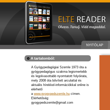
NYITÓLAP
A tartalomból:
A Gyógypedagógiai Szemle 1973 óta a
gyógypedagógus szakma legismertebb
és legolvasottabb nyomtatott folyóirata,
mely 2008 óta bővített arculattal és
aktuális hírekkel-információkkal online is
elérhető
a
www.gyogypedszemle.hu
címen.
Elérhetőség:
gyogypedszemle@gmail.com