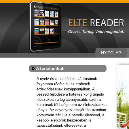
NYITÓLAP
A tartalomból:
A nyelv és a beszéd elsajátításának
folyamata régóta áll az emberek
érdeklődésének középpontjában. A
beszéd fejlődése a hatéves korig terjedő
időszakban a leglátványosabb, ezért a
kutatások többsége erre az életszakaszra
irányul. Az anyanyelv-elsajátítás azonban
korántsem zárul le a hatodik életévvel, a
későbbi életkorok beszédében is
tapasztalhatunk eltéréseket a