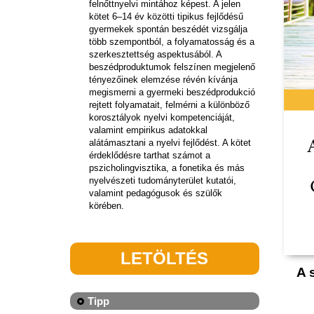
felnőttnyelvi mintához képest. A jelen
kötet 6–14 év közötti tipikus fejlődésű
gyermekek spontán beszédét vizsgálja
több szempontból, a folyamatosság és a
szerkesztettség aspektusából. A
beszédproduktumok felszínen megjelenő
tényezőinek elemzése révén kívánja
megismerni a gyermeki beszédprodukció
rejtett folyamatait, felmérni a különböző
korosztályok nyelvi kompetenciáját,
valamint empirikus adatokkal
alátámasztani a nyelvi fejlődést. A kötet
érdeklődésre tarthat számot a
pszicholingvisztika, a fonetika és más
nyelvészeti tudományterület kutatói,
valamint pedagógusok és szülők
körében.
LETÖLTÉS
A 
Tipp