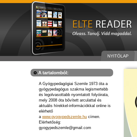
NYITÓLAP
A tartalomból:
A Gyógypedagógiai Szemle 1973 óta a
gyógypedagógus szakma legismertebb
és legolvasottabb nyomtatott folyóirata,
mely 2008 óta bővített arculattal és
aktuális hírekkel-információkkal online is
elérhető
a
www.gyogypedszemle.hu
címen.
Elérhetőség:
gyogypedszemle@gmail.com