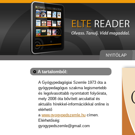
NYITÓLAP
A tartalomból:
A Gyógypedagógiai Szemle 1973 óta a
gyógypedagógus szakma legismertebb
és legolvasottabb nyomtatott folyóirata,
mely 2008 óta bővített arculattal és
aktuális hírekkel-információkkal online is
elérhető
a
www.gyogypedszemle.hu
címen.
Elérhetőség:
gyogypedszemle@gmail.com