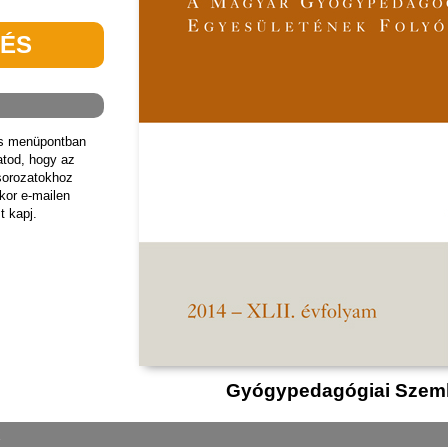
TÉS
ás menüpontban
hatod, hogy az
sorozatokhoz
kor e-mailen
t kapj.
Gyógypedagógiai Szeml