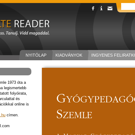
NYITÓLAP
KIADVÁNYOK
INGYENES FELIRATK
mle 1973 óta a
a legismertebb
tott folyóirata,
rculattal és
ációkkal online is
.hu
címen.
l.com