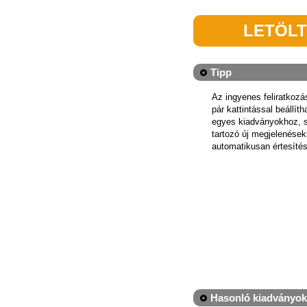
LETÖL
Tipp
Az ingyenes feliratkoz
pár kattintással beállít
egyes kiadványokhoz, 
tartozó új megjelenések
automatikusan értesítés
Hasonló kiadványok