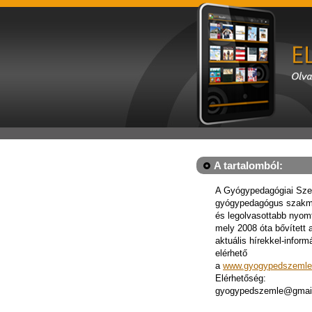
A tartalomból:
A Gyógypedagógiai Sze
gyógypedagógus szakm
és legolvasottabb nyomta
mely 2008 óta bővített a
aktuális hírekkel-inform
elérhető
a
www.gyogypedszemle
Elérhetőség:
gyogypedszemle@gmai