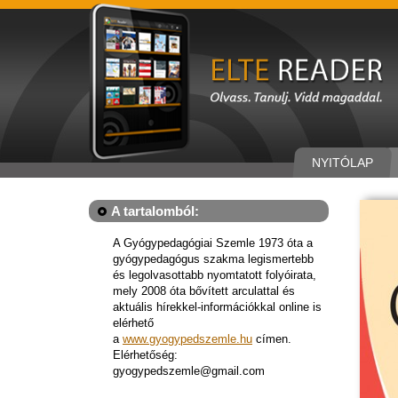
NYITÓLAP
A tartalomból:
A Gyógypedagógiai Szemle 1973 óta a
gyógypedagógus szakma legismertebb
és legolvasottabb nyomtatott folyóirata,
mely 2008 óta bővített arculattal és
aktuális hírekkel-információkkal online is
elérhető
a
www.gyogypedszemle.hu
címen.
Elérhetőség:
gyogypedszemle@gmail.com