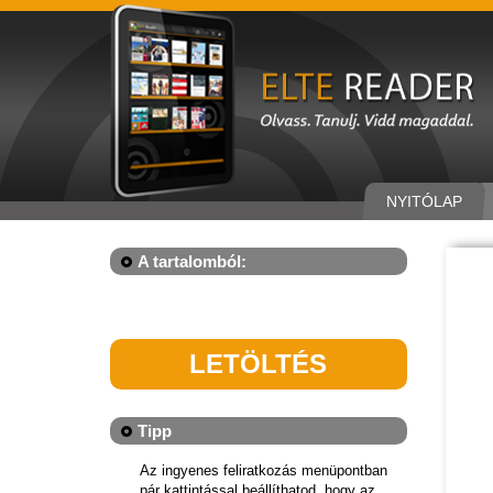
NYITÓLAP
A tartalomból:
LETÖLTÉS
Tipp
Az ingyenes feliratkozás menüpontban
pár kattintással beállíthatod, hogy az