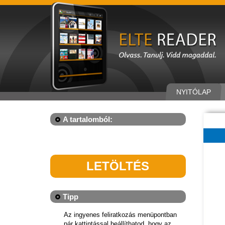
NYITÓLAP
A tartalomból:
LETÖLTÉS
Tipp
Az ingyenes feliratkozás menüpontban
pár kattintással beállíthatod, hogy az