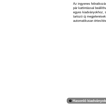
Az ingyenes feliratkoz
pár kattintással beállít
egyes kiadványokhoz, 
tartozó új megjelenések
automatikusan értesítés
Hasonló kiadványok