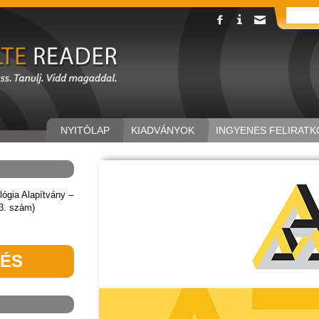
NYITÓLAP
KIADVÁNYOK
INGYENES FELIRATK
lógia Alapítvány –
/3. szám)
TÉS