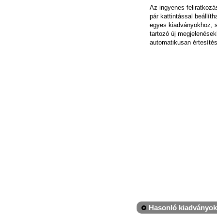
Az ingyenes feliratkoz
pár kattintással beállít
egyes kiadványokhoz, 
tartozó új megjelenések
automatikusan értesítés
Hasonló kiadványok