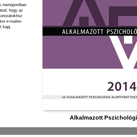
ás menüpontban
hatod, hogy az
sorozatokhoz
kor e-mailen
t kapj.
Alkalmazott Pszichológ