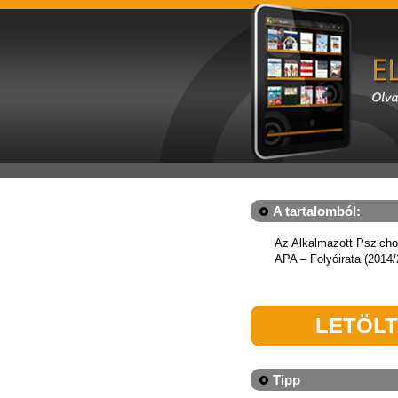
A tartalomból:
Az Alkalmazott Pszicho
APA – Folyóirata (2014
LETÖL
Tipp