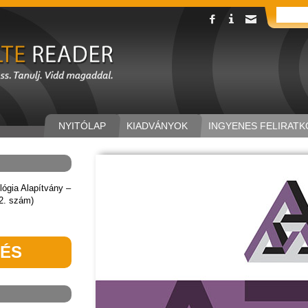
NYITÓLAP
KIADVÁNYOK
INGYENES FELIRATK
lógia Alapítvány –
/2. szám)
TÉS