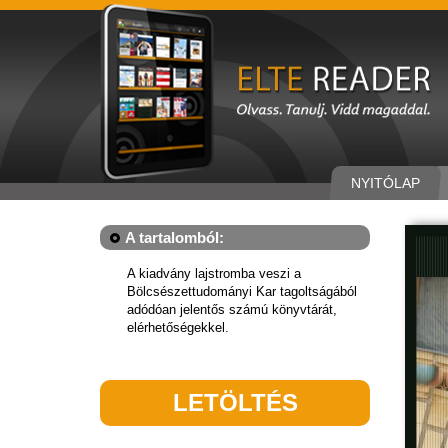
NYITÓLAP
A tartalomból:
A kiadvány lajstromba veszi a
Bölcsészettudományi Kar tagoltságából
adódóan jelentős számú könyvtárát,
elérhetőségekkel.
LETÖLTÉS