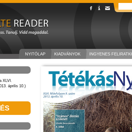
NYITÓLAP
KIADVÁNYOK
INGYENES FELIRATK
a XLVI.
13. április 10.)
TÉS