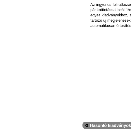
Az ingyenes feliratkoz
pár kattintással beállít
egyes kiadványokhoz, 
tartozó új megjelenések
automatikusan értesítés
Hasonló kiadványok