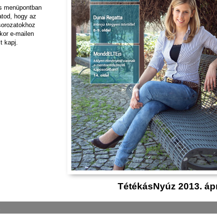
ás menüpontban
hatod, hogy az
sorozatokhoz
kor e-mailen
t kapj.
TétékásNyúz 2013. ápri