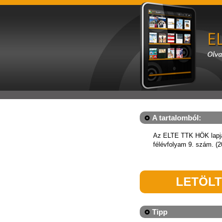
A tartalomból:
Az ELTE TTK HÖK lapj
félévfolyam 9. szám. (20
LETÖL
Tipp