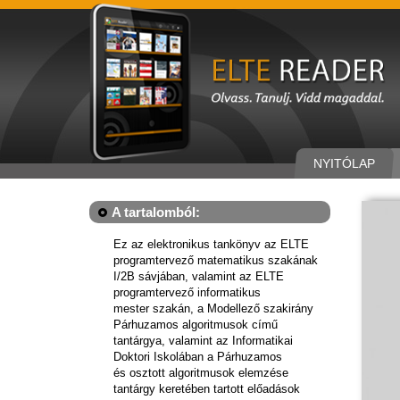
NYITÓLAP
A tartalomból:
Ez az elektronikus tankönyv az ELTE
programtervező matematikus szakának
I/2B sávjában, valamint az ELTE
programtervező informatikus
mester szakán, a Modellező szakirány
Párhuzamos algoritmusok című
tantárgya, valamint az Informatikai
Doktori Iskolában a Párhuzamos
és osztott algoritmusok elemzése
tantárgy keretében tartott előadások