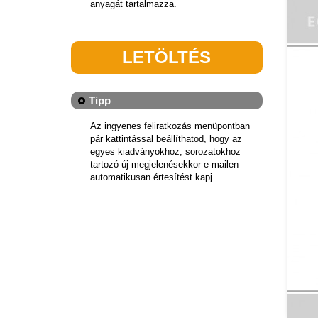
anyagát tartalmazza.
LETÖLTÉS
Tipp
Az ingyenes feliratkozás menüpontban
pár kattintással beállíthatod, hogy az
egyes kiadványokhoz, sorozatokhoz
tartozó új megjelenésekkor e-mailen
automatikusan értesítést kapj.