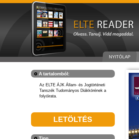
NYITÓLAP
A tartalomból:
Az ELTE ÁJK Állam- és Jogtörténeti
Tanszék Tudományos Diákkörének a
folyóirata.
LETÖLTÉS
Tipp