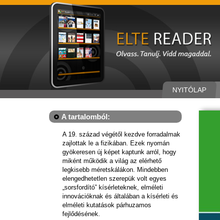
NYITÓLAP
A tartalomból:
A 19. század végétől kezdve forradalmak
zajlottak le a fizikában. Ezek nyomán
gyökeresen új képet kaptunk arról, hogy
miként működik a világ az elérhető
legkisebb méretskálákon. Mindebben
elengedhetetlen szerepük volt egyes
„sorsfordító” kísérleteknek, elméleti
innovációknak és általában a kísérleti és
elméleti kutatások párhuzamos
fejlődésének.