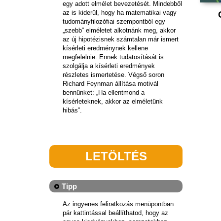
egy adott elmélet bevezetését. Mindebből
az is kiderül, hogy ha matematikai vagy
tudományfilozófiai szempontból egy
„szebb” elméletet alkotnánk meg, akkor
az új hipotézisnek számtalan már ismert
kísérleti eredménynek kellene
megfelelnie. Ennek tudatosítását is
szolgálja a kísérleti eredmények
részletes ismertetése. Végső soron
Richard Feynman állítása motivál
bennünket: „Ha ellentmond a
kísérleteknek, akkor az elméletünk
hibás”.
LETÖLTÉS
Tipp
Az ingyenes feliratkozás menüpontban
pár kattintással beállíthatod, hogy az