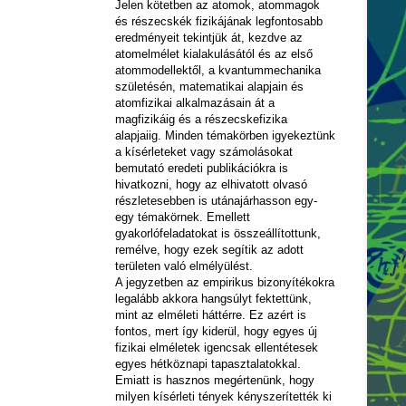
Jelen kötetben az atomok, atommagok
és részecskék fizikájának legfontosabb
eredményeit tekintjük át, kezdve az
atomelmélet kialakulásától és az első
atommodellektől, a kvantummechanika
születésén, matematikai alapjain és
atomfizikai alkalmazásain át a
magfizikáig és a részecskefizika
alapjaiig. Minden témakörben igyekeztünk
a kísérleteket vagy számolásokat
bemutató eredeti publikációkra is
hivatkozni, hogy az elhivatott olvasó
részletesebben is utánajárhasson egy-
egy témakörnek. Emellett
gyakorlófeladatokat is összeállítottunk,
remélve, hogy ezek segítik az adott
területen való elmélyülést.
A jegyzetben az empirikus bizonyítékokra
legalább akkora hangsúlyt fektettünk,
mint az elméleti háttérre. Ez azért is
fontos, mert így kiderül, hogy egyes új
fizikai elméletek igencsak ellentétesek
egyes hétköznapi tapasztalatokkal.
Emiatt is hasznos megértenünk, hogy
milyen kísérleti tények kényszerítették ki