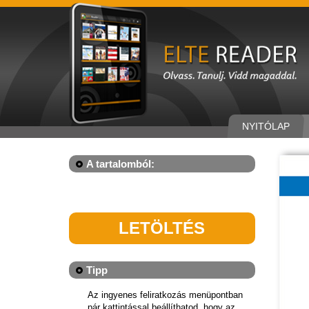
NYITÓLAP
A tartalomból:
LETÖLTÉS
Tipp
Az ingyenes feliratkozás menüpontban
pár kattintással beállíthatod, hogy az