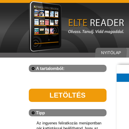
NYITÓLAP
A tartalomból:
LETÖLTÉS
Tipp
Az ingyenes feliratkozás menüpontban
pár kattintással beállíthatod, hogy az