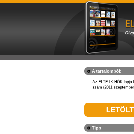
A tartalomból:
Az ELTE IK HÖK lapja I
szám (2011 szeptember
LETÖL
Tipp