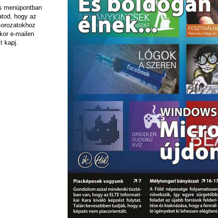
ás menüpontban
hatod, hogy az
sorozatokhoz
kor e-mailen
t kapj.