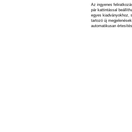
Az ingyenes feliratkoz
pár kattintással beállít
egyes kiadványokhoz, 
tartozó új megjelenések
automatikusan értesítés