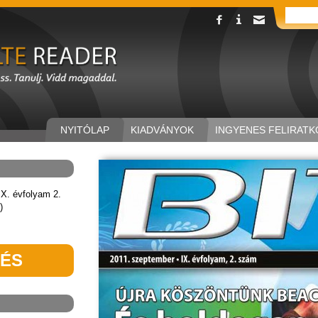
NYITÓLAP
KIADVÁNYOK
INGYENES FELIRATK
X. évfolyam 2.
)
TÉS