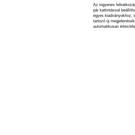
Az ingyenes feliratkoz
pár kattintással beállít
egyes kiadványokhoz, 
tartozó új megjelenések
automatikusan értesítés