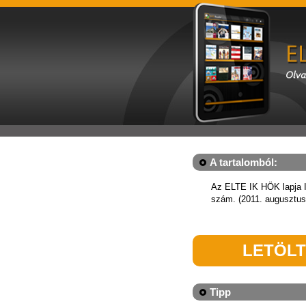
A tartalomból:
Az ELTE IK HÖK lapja I
szám. (2011. augusztus
LETÖL
Tipp