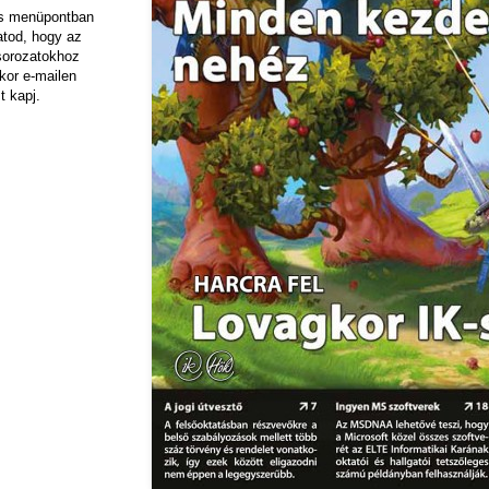
ás menüpontban
hatod, hogy az
sorozatokhoz
kor e-mailen
t kapj.