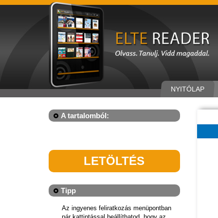
NYITÓLAP
A tartalomból:
LETÖLTÉS
Tipp
Az ingyenes feliratkozás menüpontban
pár kattintással beállíthatod, hogy az