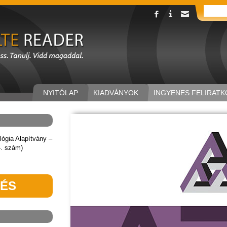
NYITÓLAP
KIADVÁNYOK
INGYENES FELIRATK
lógia Alapítvány –
4. szám)
TÉS