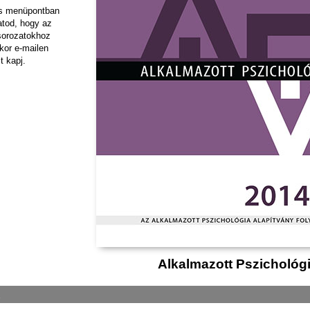
ás menüpontban
hatod, hogy az
sorozatokhoz
kor e-mailen
t kapj.
Alkalmazott Pszichológ