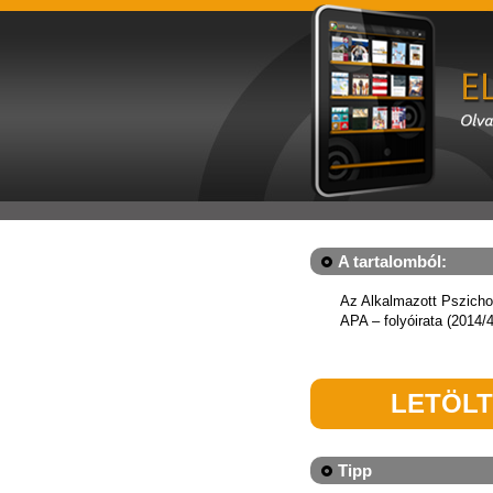
A tartalomból:
Az Alkalmazott Pszicho
APA – folyóirata (2014/
LETÖL
Tipp