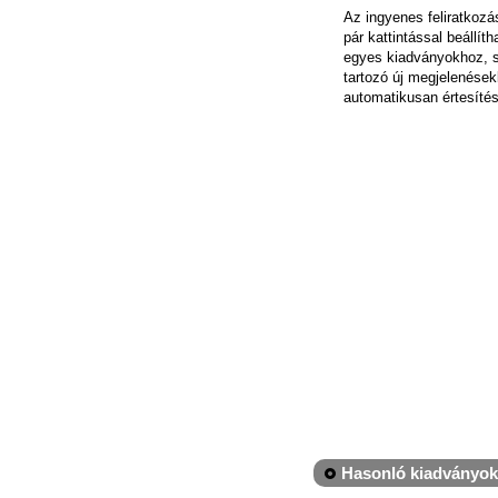
Az ingyenes feliratkoz
pár kattintással beállít
egyes kiadványokhoz, 
tartozó új megjelenések
automatikusan értesítés
Hasonló kiadványok