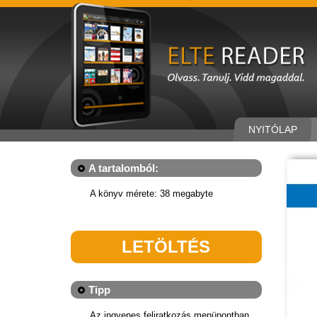
NYITÓLAP
A tartalomból:
A könyv mérete: 38 megabyte
LETÖLTÉS
Tipp
Az ingyenes feliratkozás menüpontban